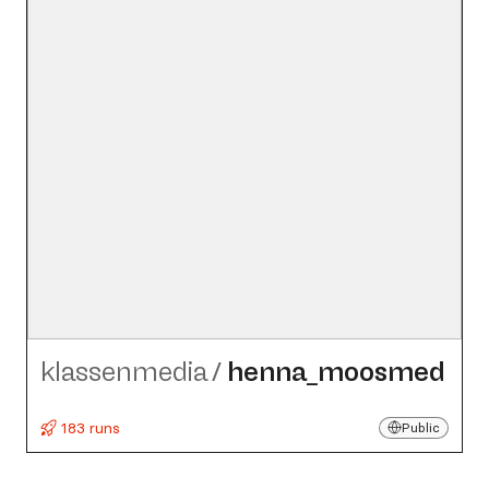
klassenmedia
/
henna_​moosmed
183 runs
Public