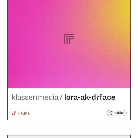
klassenmedia
/
lora-ak-drface
7 runs
Public