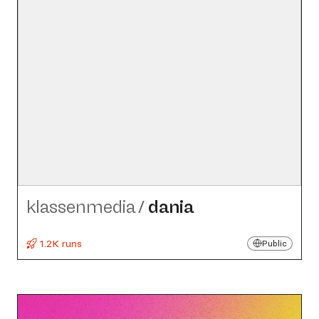
klassenmedia
/
dania
1.2K runs
Public