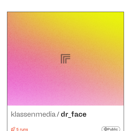
klassenmedia
/
dr_​face
5 runs
Public