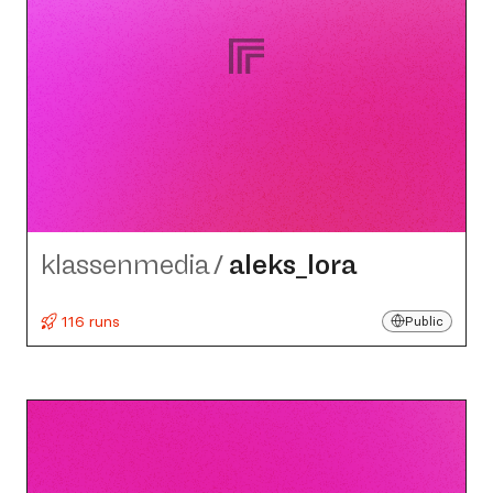
klassenmedia
/
aleks_​lora
116 runs
Public