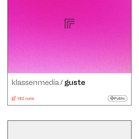
klassenmedia
/
guste
182 runs
Public