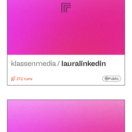
klassenmedia
/
lauralinkedin
212 runs
Public