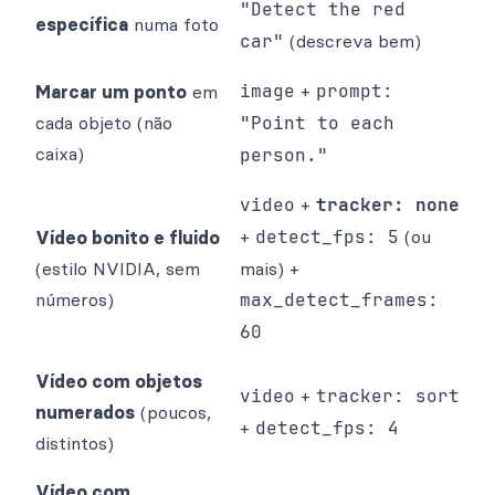
"Detect the red
específica
numa foto
car"
(descreva bem)
image
+
prompt:
Marcar um ponto
em
cada objeto (não
"Point to each
caixa)
person."
video
+
tracker: none
+
detect_fps: 5
(ou
Vídeo bonito e fluido
(estilo NVIDIA, sem
mais) +
números)
max_detect_frames:
60
Vídeo com objetos
video
+
tracker: sort
numerados
(poucos,
+
detect_fps: 4
distintos)
Vídeo com