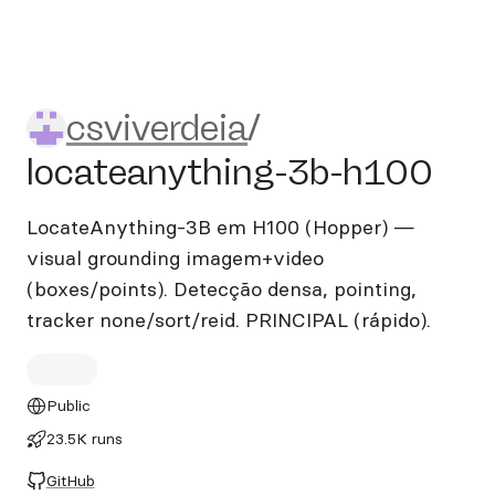
csviverdeia/locateanything
csviverdeia
/
locateanything-3b-h100
LocateAnything-3B em H100 (Hopper) —
visual grounding imagem+video
(boxes/points). Detecção densa, pointing,
tracker none/sort/reid. PRINCIPAL (rápido).
Public
23.5K runs
GitHub