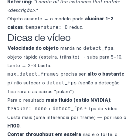
Referring:
“Locate all the instances that match:
<descrição>.”
Objeto ausente → o modelo pode
alucinar 1–2
caixas
;
temperature: 0
reduz.
Dicas de vídeo
Velocidade do objeto
manda no
detect_fps
:
objeto rápido (esteira, trânsito) → suba para 5–10.
Lento → 2–3 basta.
max_detect_frames
precisa ser
alto o bastante
p/ não sufocar o
detect_fps
(senão a detecção
fica rara e as caixas “pulam”).
Para o resultado
mais fluido (estilo NVIDIA)
:
tracker: none
+
detect_fps
≈ fps do vídeo.
Custa mais (uma inferência por frame) — por isso o
H100
.
Contar throughput em esteira
não é o forte: o