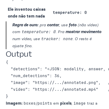
Ele inventou caixas
temperature: 0
onde não tem nada
Regra de ouro:
pra
contar
, use
foto
(não vídeo)
com
temperature: 0
. Pra
mostrar movimento
num vídeo, use
tracker: none
. O resto é
ajuste fino.
Output
{

  "detections": "<JSON: modality, answer, 
  "num_detections": 36,

  "image": "https://.../annotated.png",   /
  "video": "https://.../annotated.mp4"    
Imagem:
boxes
/
points
em
pixels
;
image
traz a