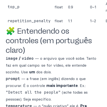
top_p
float
0.9
0–1
repetition_penalty
float
1.1
1–2
🧩 Entendendo os
controles (em português
claro)
image
/
video
— o arquivo que você sobe. Tanto
faz em qual campo: se for vídeo, ele entende
sozinho. Use
um
dos dois.
prompt
— a frase (em inglês) dizendo o que
procurar. É o controle
mais importante
. Ex.:
"Detect all the people"
(ache todas as
pessoas). Seja específico.
temperature
— o “quão criativo” ele é.
Pra