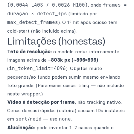
(0.0044 L40S / 0.0026 H100)
, onde
frames =
duração × detect_fps
(limitado por
max_detect_frames
). O 1º hit após ocioso tem
cold-start (não incluído acima).
Limitações (honestas)
Teto de resolução:
o modelo reduz internamente
imagens acima de ~
803k px (~896×896)
(
in_token_limit=4096
). Objetos muito
pequenos/ao fundo podem sumir mesmo enviando
foto grande. (Para esses casos: tiling — não incluído
neste wrapper.)
Vídeo é detecção por frame
, não tracking nativo.
Cenas densas/rápidas (esteira) causam IDs instáveis
em
sort
/
reid
— use
none
.
Alucinação:
pode inventar 1–2 caixas quando o