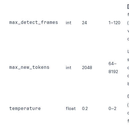
max_detect_frames
int
24
1–120
64–
max_new_tokens
int
2048
8192
temperature
float
0.2
0–2