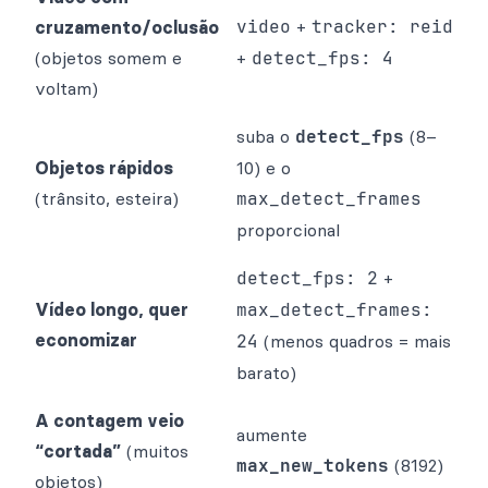
video
+
tracker: reid
cruzamento/oclusão
(objetos somem e
+
detect_fps: 4
voltam)
suba o
detect_fps
(8–
Objetos rápidos
10) e o
(trânsito, esteira)
max_detect_frames
proporcional
detect_fps: 2
+
Vídeo longo, quer
max_detect_frames:
economizar
24
(menos quadros = mais
barato)
A contagem veio
aumente
“cortada”
(muitos
max_new_tokens
(8192)
objetos)