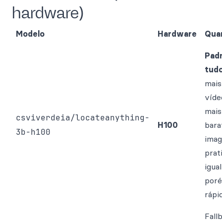
hardware)
Modelo
Hardware
Qua
Padr
tudo
mais
víde
mais
csviverdeia/locateanything-
H100
bara
3b-h100
imag
prat
igua
por
rápid
Fall