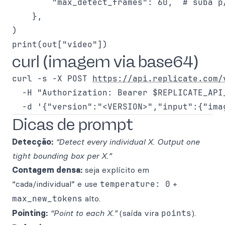
        "max_detect_frames": 60,  # suba p/
    },

)

curl (imagem via base64)
curl -s -X POST 
https://api.replicate.com/
  -H "Authorization: Bearer $REPLICATE_API
Dicas de prompt
Detecção:
“Detect every individual X. Output one
tight bounding box per X.”
Contagem densa:
seja explícito em
“cada/individual” e use
temperature: 0
+
max_new_tokens
alto.
Pointing:
“Point to each X.”
(saída vira
points
).