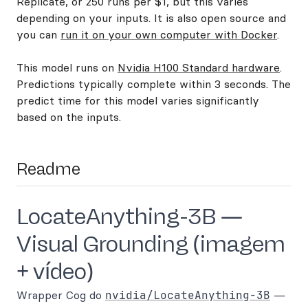
Replicate, or 250 runs per $1, but this varies
depending on your inputs. It is also open source and
you can
run it on your own computer with Docker
.
This model runs on
Nvidia H100 Standard hardware
.
Predictions typically complete within 3 seconds. The
predict time for this model varies significantly
based on the inputs.
Readme
LocateAnything-3B —
Visual Grounding (imagem
+ vídeo)
Wrapper Cog do
nvidia/LocateAnything-3B
—