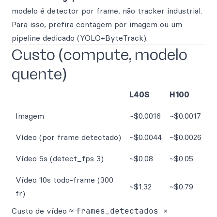
modelo é detector por frame, não tracker industrial.
Para isso, prefira contagem por imagem ou um
pipeline dedicado (YOLO+ByteTrack).
Custo (compute, modelo
quente)
L40S
H100
Imagem
~$0.0016
~$0.0017
Vídeo (por frame detectado)
~$0.0044
~$0.0026
Vídeo 5s (detect_fps 3)
~$0.08
~$0.05
Vídeo 10s todo-frame (300
~$1.32
~$0.79
fr)
Custo de vídeo ≈
frames_detectados ×