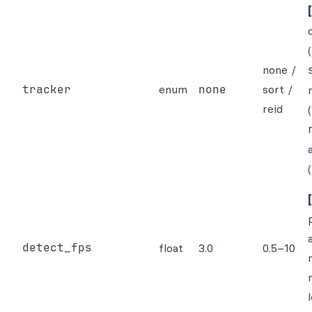
none /
tracker
enum
none
sort /
reid
detect_fps
float
3.0
0.5–10