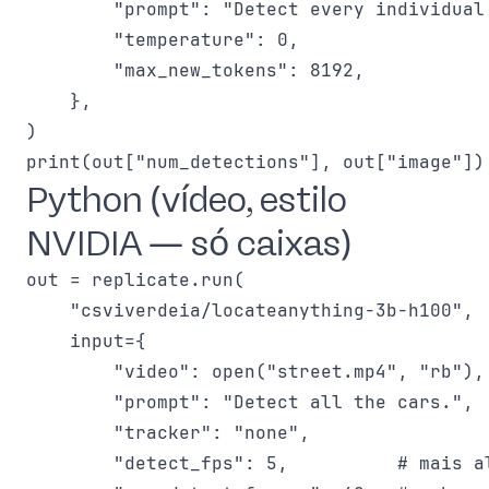
        "prompt": "Detect every individual
        "temperature": 0,

        "max_new_tokens": 8192,

    },

)

Python (vídeo, estilo
NVIDIA — só caixas)
out = replicate.run(

    "csviverdeia/locateanything-3b-h100",

    input={

        "video": open("street.mp4", "rb"),

        "prompt": "Detect all the cars.",

        "tracker": "none",

        "detect_fps": 5,          # mais al