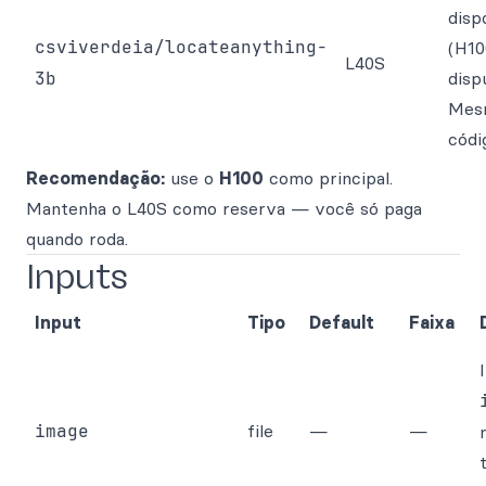
disp
csviverdeia/locateanything-
(H10
L40S
3b
disp
Mes
códi
Recomendação:
use o
H100
como principal.
Mantenha o L40S como reserva — você só paga
quando roda.
Inputs
Input
Tipo
Default
Faixa
image
file
—
—