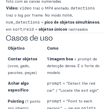
foto com as caixas numeradas.
Vídeo:
video
traz o MP4 anotado;
detections
traz o log por frame. No modo
none
,
num_detections
=
pico de objetos simultâneos
;
em
sort
/
reid
=
objetos únicos
rastreados.
Casos de uso
Objetivo
Como
Contar objetos
1 imagem boa
+ prompt de
(ovos, gado,
detecção densa. É o forte do
pacotes, peças)
modelo.
Achar algo
prompt
= “Detect the red
específico
car” / “Locate the exit sign”.
prompt
= “Point to each
Pointing
(1 ponto
por objeto)
person.” → sai em
points
.