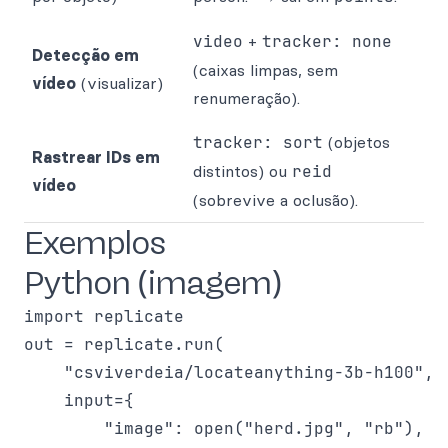
video
+
tracker: none
Detecção em
(caixas limpas, sem
vídeo
(visualizar)
renumeração).
tracker: sort
(objetos
Rastrear IDs em
distintos) ou
reid
vídeo
(sobrevive a oclusão).
Exemplos
Python (imagem)
import replicate

out = replicate.run(

    "csviverdeia/locateanything-3b-h100",

    input={

        "image": open("herd.jpg", "rb"),
