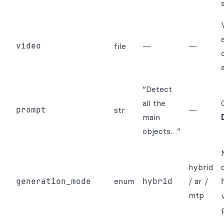
video
file
—
—
“Detect
all the
prompt
str
—
main
objects…”
hybrid
generation_mode
enum
hybrid
/ ar /
mtp