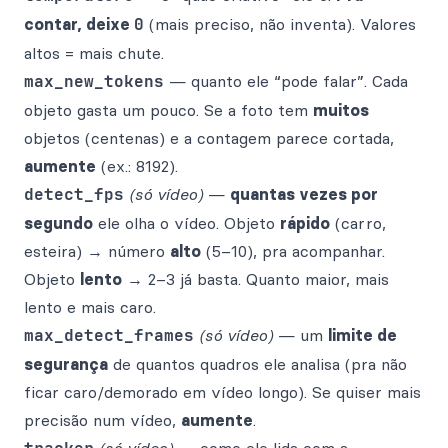
contar, deixe
0
(mais preciso, não inventa). Valores
altos = mais chute.
max_new_tokens
— quanto ele “pode falar”. Cada
objeto gasta um pouco. Se a foto tem
muitos
objetos (centenas) e a contagem parece cortada,
aumente
(ex.: 8192).
detect_fps
(só vídeo)
—
quantas vezes por
segundo
ele olha o vídeo. Objeto
rápido
(carro,
esteira) → número
alto
(5–10), pra acompanhar.
Objeto
lento
→ 2–3 já basta. Quanto maior, mais
lento e mais caro.
max_detect_frames
(só vídeo)
— um
limite de
segurança
de quantos quadros ele analisa (pra não
ficar caro/demorado em vídeo longo). Se quiser mais
precisão num vídeo,
aumente
.