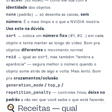
tracker
(só vídeo)
— como ele lida com a
identidade
dos objetos:
none
(padrão) → só desenha as caixas,
sem
número
. É o mais limpo e o que a NVIDIA mostra.
Use este na dúvida.
sort
→ coloca um
número fixo
(#1, #2…) em cada
objeto e tenta manter ao longo do vídeo. Bom pra
objetos
diferentes
e movimento normal.
reid
→ igual ao
sort
, mas também “lembra a
aparência” — segura melhor o número quando o
objeto some atrás de algo e volta. Mais lento. Bom
pra
cruzamentos/oclusão
.
generation_mode
/
top_p
/
repetition_penalty
— controles finos;
deixe no
padrão
a não ser que você saiba o que está fazendo.
🍳 Receitas — qual