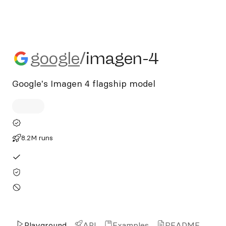
google/imagen-4
google
/
imagen-4
Google's Imagen 4 flagship model
8.2M runs
Playground
API
Examples
README