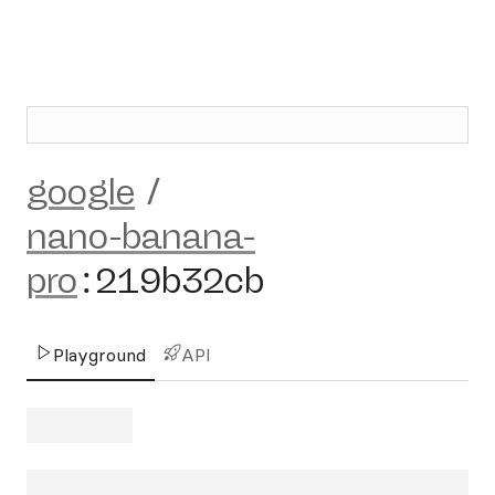
google
/
nano-banana-
pro
:
219b32cb
Playground
API