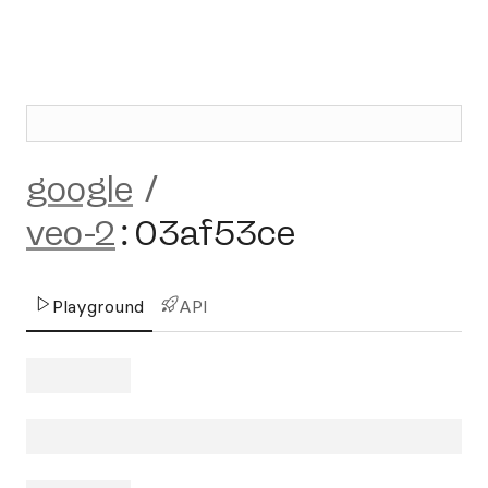
google
/
veo-2
:
03af53ce
Playground
API