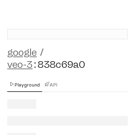
google
/
veo-3
:
838c69a0
Playground
API