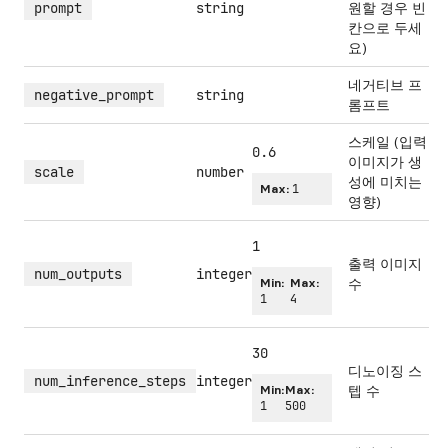
prompt
string
원할 경우 빈
칸으로 두세
요)
네거티브 프
negative_prompt
string
롬프트
스케일 (입력
0.6
이미지가 생
scale
number
성에 미치는
Max:
1
영향)
1
출력 이미지
num_outputs
integer
Min:
Max:
수
1
4
30
디노이징 스
num_inference_steps
integer
Min:
Max:
텝 수
1
500