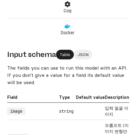
Cog
Docker
Input schema
Table
JSON
The fields you can use to run this model with an API.
If you don't give a value for a field its default value
will be used.
Field
Type
Default value
Description
입력 얼굴 이
image
string
미지
프롬프트 (이
미지 변형만