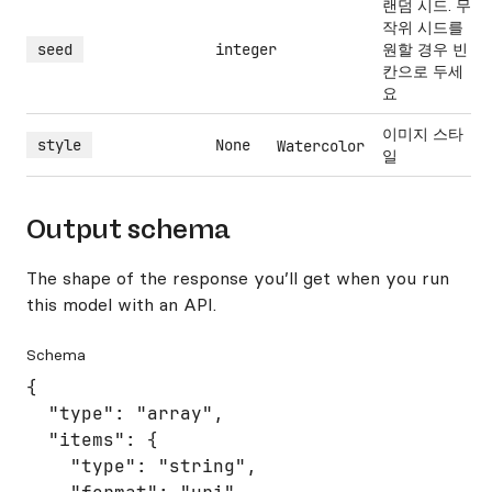
랜덤 시드. 무
작위 시드를
seed
integer
원할 경우 빈
칸으로 두세
요
이미지 스타
style
None
Watercolor
일
Output schema
The shape of the response you’ll get when you run
this model with an API.
Schema
{

  "type": "array",

  "items": {

    "type": "string",
