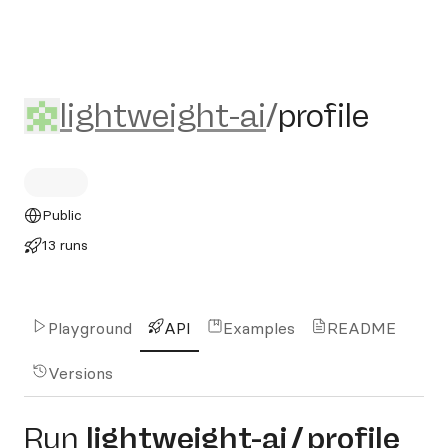
lightweight-ai/profile
lightweight-ai
/
profile
Public
13 runs
Playground
API
Examples
README
Versions
Run
lightweight-ai
/
profile