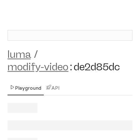
luma
/
modify-video
:
de2d85dc
Playground
API