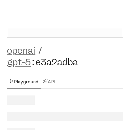
openai
/
gpt-5
:
e3a2adba
Playground
API