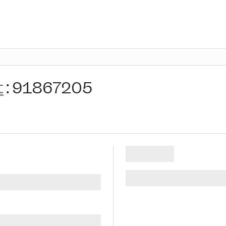
t
:
91867205