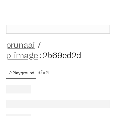
prunaai
/
p-image
:
2b69ed2d
Playground
API