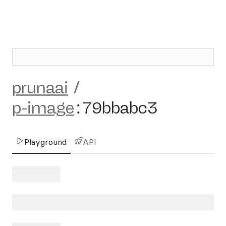
prunaai
/
p-image
:
79bbabc3
Playground
API