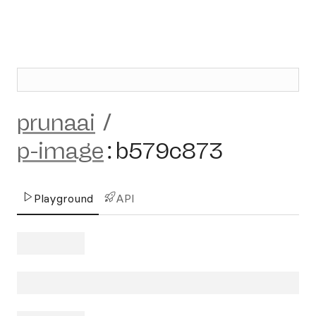
prunaai
/
p-image
:
b579c873
Playground
API