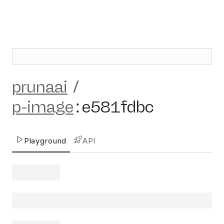
prunaai
/
p-image
:
e581fdbc
Playground
API