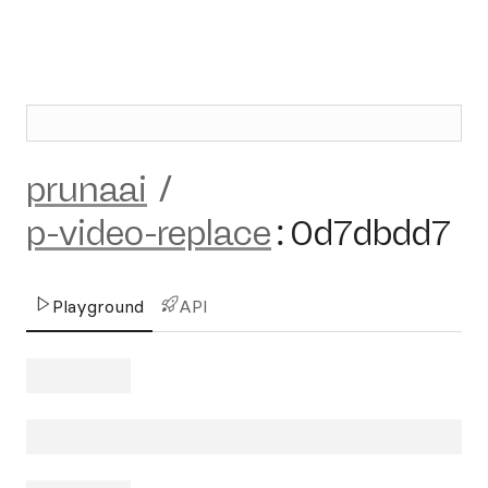
prunaai
/
p-video-replace
:
0d7dbdd7
Playground
API