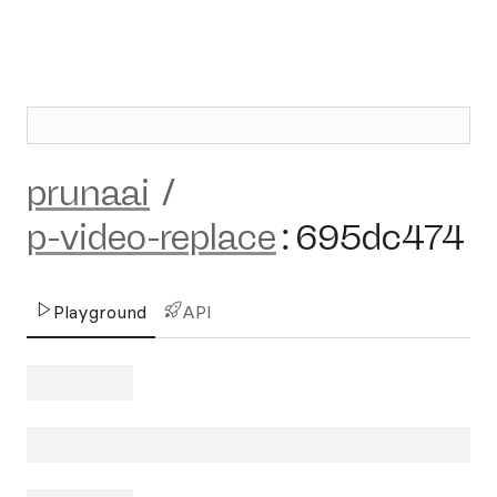
prunaai
/
p-video-replace
:
695dc474
Playground
API