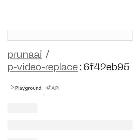
prunaai
/
p-video-replace
:
6f42eb95
Playground
API