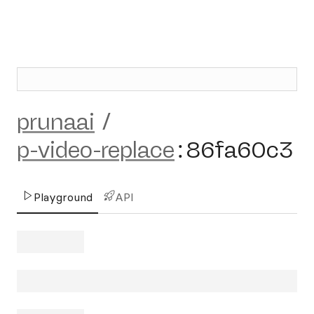
prunaai
/
p-video-replace
:
86fa60c3
Playground
API