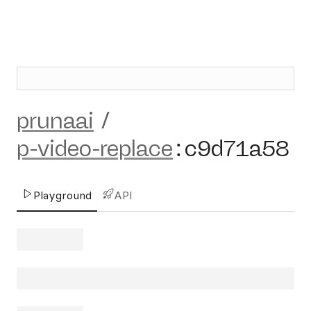
prunaai
/
p-video-replace
:
c9d71a58
Playground
API