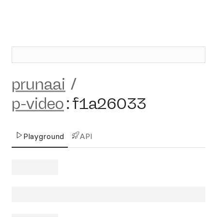
prunaai
/
p-video
:
f1a26033
Playground
API