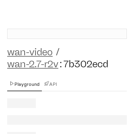
wan-video
/
wan-2.7-r2v
:
7b302ecd
Playground
API