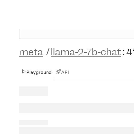
meta
/
llama-2-7b-chat
:
4
Playground
API