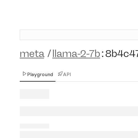
meta
/
llama-2-7b
:
8b4c4
Playground
API