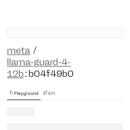
meta
/
llama-guard-4-
12b
:
b04f49b0
Playground
API