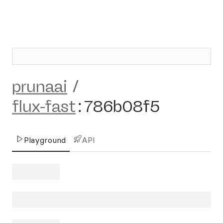
prunaai
/
flux-fast
:
786b08f5
Playground
API