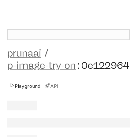
prunaai
/
p-image-try-on
:
0e122964
Playground
API