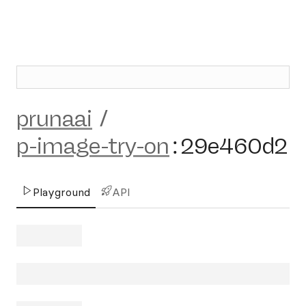
prunaai
/
p-image-try-on
:
29e460d2
Playground
API