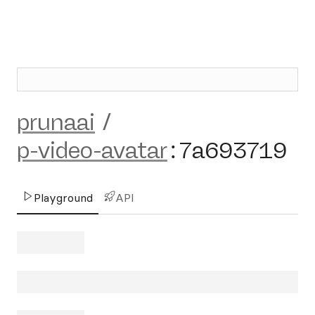
prunaai
/
p-video-avatar
:
7a693719
Playground
API