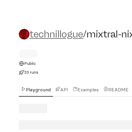
technillogue/mixtral-nix
technillogue
/
mixtral-ni
Public
33 runs
Playground
API
Examples
README